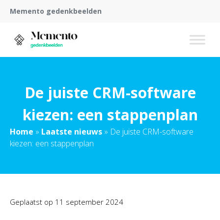
Memento gedenkbeelden
De juiste CRM-software
kiezen: een stappenplan
Home
»
Laatste nieuws
»
De juiste CRM-software
kiezen: een stappenplan
Geplaatst op
11 september 2024